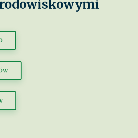
 środowiskowymi
O
DÓW
W