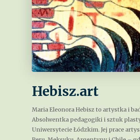
Hebisz.art
Maria Eleonora Hebisz to artystka i ba
Absolwentka pedagogiki i sztuk plasty
Uniwersytecie Łódzkim. Jej prace arty
Peru, Meksyku, Argentyny i Chile – 