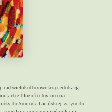
ją nad wielokulturowością i edukacją.
ich z filozofii i historii na
dróży do Ameryki Łacińskiej, w tym do
ała z międzynarodowymi ośrodkami