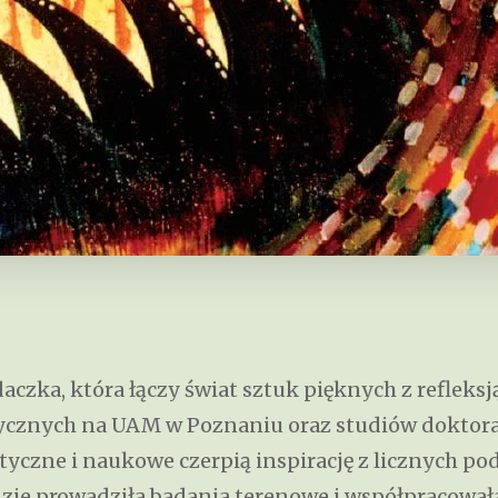
daczka, która łączy świat sztuk pięknych z refleks
cznych na UAM w Poznaniu oraz studiów doktoranck
styczne i naukowe czerpią inspirację z licznych po
gdzie prowadziła badania terenowe i współpracow